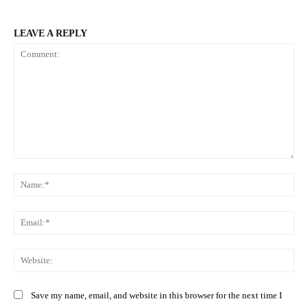
LEAVE A REPLY
Comment:
Na
Ema
Web
Save my name, email, and website in this browser for the next time I