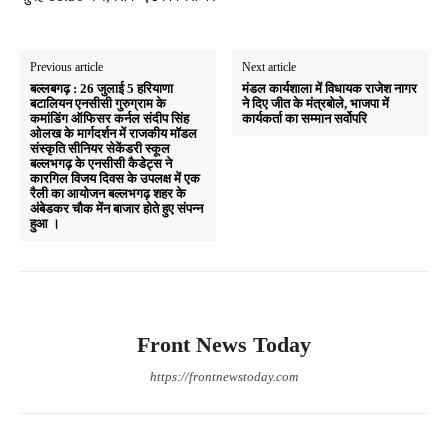
Previous article
Next article
बल्लबगढ़ : 26 जुलाई 5 हरियाणा
मंडल कार्यशाला में विधायक राजेश नागर
बटालियन एनसीसी गुरुग्राम के
ने दिए जीत के मंत्रबोले, भाजपा में
कमांडिंग ऑफिसर कर्नल संदीप सिंह
कार्यकर्ता का सम्मान सर्वोपरि
ओलख के मार्गदर्शन में राजकीय मॉडल
संस्कृति सीनियर सेकेंडरी स्कूल
बल्लभगढ़ के एनसीसी कैडेट्स ने
कारगिल विजय दिवस के उपलक्ष में एक
रैली का आयोजन बल्लभगढ़ शहर के
अंबेडकर चौक मेंन बाजार होते हुए संपन्न
हुआ ।
Front News Today
https://frontnewstoday.com